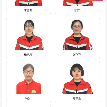
李雪阳
贾芮
杨艳磊
张飞飞
张玲
亓慧欣