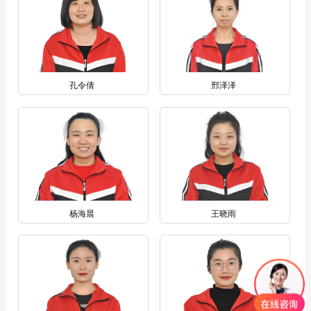
孔令倩
邢泽泽
杨海晨
王晓雨