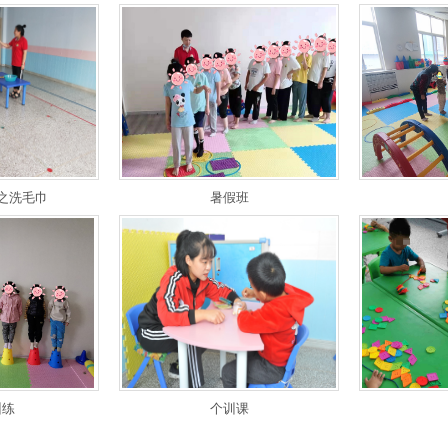
之洗毛巾
暑假班
训练
个训课