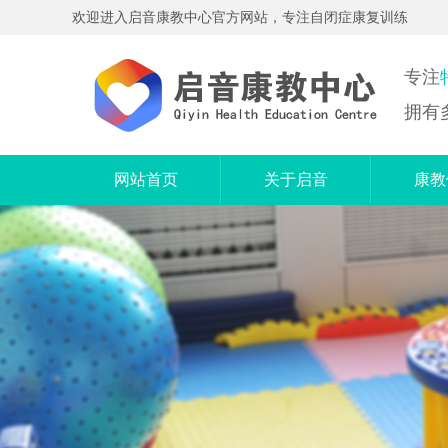
欢迎进入启音康教中心官方网站，专注自闭症康复训练
专注
拥有
网站首页
关于启音
康教
机构简介
个
服务范围
奥尔
中心特色
精
机构优势
电
语