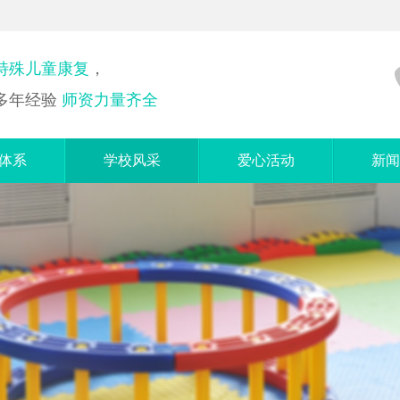
特殊儿童康复
，
多年经验
师资力量齐全
体系
学校风采
爱心活动
新闻
训课
学校环境
爱心志愿者
启
夫音乐
教学场景
社会融合活动
父
细课
教师培训
自闭
脑课
教师展示
言课