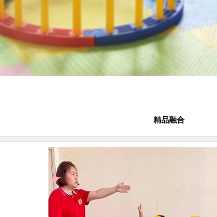
教育
戏课
统合课
自理课
模拟课
精品融合
听课
训练课