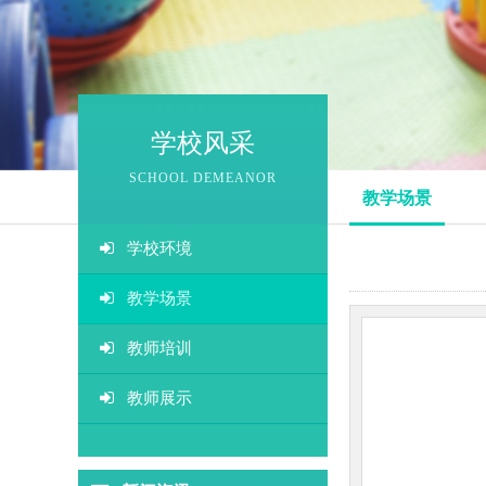
融合
游
学校风采
感觉
SCHOOL DEMEANOR
教学场景
生活
学校环境
情景
教学场景
视
教师培训
听统
教师展示