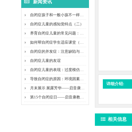
新闻资讯
自闭症孩子和一般小孩不一样的情感反映
自闭症儿童的感知觉特点（二）
养育自闭症儿童的常见问题：睡眠障碍
如何帮自闭症学生适应课堂（二）
自闭症的并发症：注意缺陷与多动障碍
自闭症儿童的友谊
自闭症儿童的表现：过度模仿行为
导致自闭症的原因：环境因素和母体化学物质
详细介绍:
月末展示 展露芳华——启音康教月末成果展示课
第15个自闭症日——启音康教与您一起守护“来自星星...
相关信息