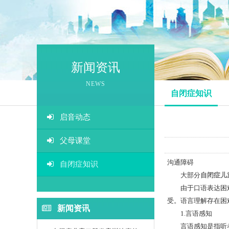
融合
游
新闻资讯
感觉
NEWS
自闭症知识
生活
启音动态
情景
父母课堂
视
沟通障碍
自闭症知识
大部分
自闭症儿
听统
由于口语表达困难，
受。语言理解存在困
新闻资讯
1.言语感知
言语感知是指听者把连