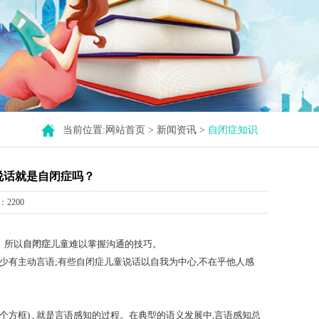
当前位置:
网站首页
>
新闻资讯
>
自闭症知识
说话就是自闭症吗？
2200
。所以
自闭症
儿童难以掌握沟通的技巧。
少有主动言语;有些自闭症儿童说话以自我为中心,不在乎他人感
方框) , 就是言语感知的过程。在典型的语义发展中,言语感知总