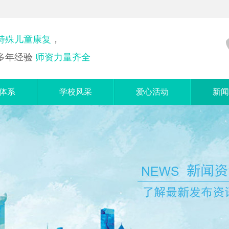
特殊儿童康复
，
多年经验
师资力量齐全
体系
学校风采
爱心活动
新闻
训课
学校环境
爱心志愿者
启
夫音乐
教学场景
社会融合活动
父
细课
教师培训
自闭
脑课
教师展示
言课