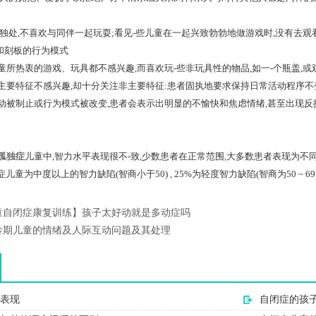
。
处,不喜欢与同伴一起玩耍;看见-些儿童在一起兴致勃勃地做游戏时,没有去观
和刻板的行为模式
热衷的游戏、玩具都不感兴趣,而喜欢玩-些非玩具性的物品,如一-个瓶盖,或
主要特征不感兴趣,却十分关注非主要特征:患者固执地要求保持日常活动程序不
动被制止或行为模式被改变,患者会表示出明显的不愉快和焦虑情绪,甚至出现反
孤独症
儿童中,智力水平表现很不-致,少数患者在正常范围,大多数患者表现为不
儿童为中度以上的智力缺陷(智商小于50) , 25%为轻度智力缺陷(智商为50 ~ 69
童自闭症康复训练】孩子太好动就是多动症吗
龄期儿童的情绪及人际互动问题及其处理
表现
自闭症的孩