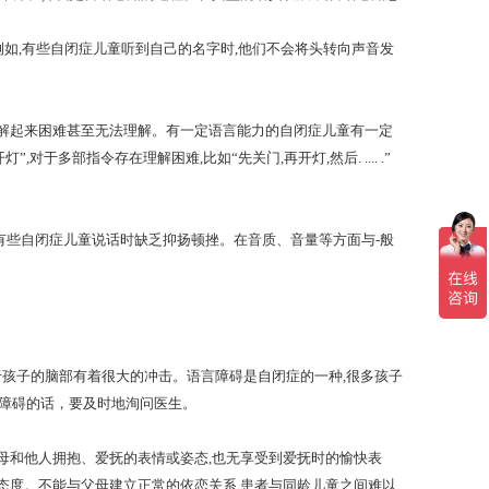
如,有些自闭症儿童听到自己的名字时,他们不会将头转向声音发
解起来困难甚至无法理解。有一定语言能力的自闭症儿童有一定
多部指令存在理解困难,比如“先关门,再开灯,然后. .... .”
些自闭症儿童说话时缺乏抑扬顿挫。在音质、音量等方面与-般
于孩子的脑部有着很大的冲击。语言障碍是自闭症的一种,很多孩子
有障碍的话，要及时地洵问医生。
母和他人拥抱、爱抚的表情或姿态,也无享受到爱抚时的愉快表
态度。不能与父母建立正常的依恋关系,患者与同龄儿童之间难以