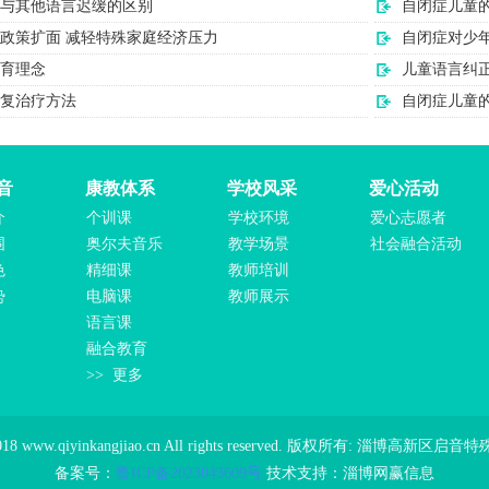
与其他语言迟缓的区别
自闭症儿童
政策扩面 减轻特殊家庭经济压力
自闭症对少
育理念
儿童语言纠
复治疗方法
自闭症儿童
音
康教体系
学校风采
爱心活动
介
个训课
学校环境
爱心志愿者
围
奥尔夫音乐
教学场景
社会融合活动
色
精细课
教师培训
势
电脑课
教师展示
语言课
融合教育
>> 更多
 2018 www.qiyinkangjiao.cn All rights reserved. 版权所有: 淄博高
备案号：
鲁ICP备2023
043609号
技术支持：淄博网赢信息