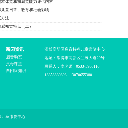
的本体觉和前庭觉能力评估内容
年儿童日常、教育和社会影响
正方法
的感知觉特点（二）
新闻资讯
淄博高新区启音特殊儿童康复中心
启音动态
地址：淄博市高新区兰雁大道29号
父母课堂
联系人：李老师 0533-3986116
自闭症知识
18653360893 13070655380
新区启音特殊儿童康复中心