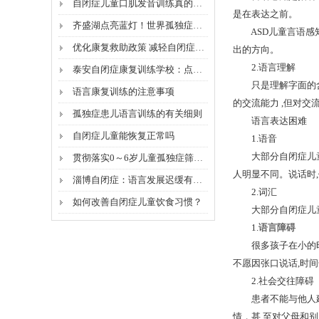
自闭症儿童口肌发音训练真的有效吗？
是在表达之前。
齐盛湖点亮蓝灯！世界孤独症日公益康复活动，普及科学...
ASD儿童言语感知
优化康复救助政策 减轻自闭症家庭经济负担
出的方向。
2.语言理解
泰安自闭症康复训练学校：点亮孩子的未来
只是理解字面的含义
语言康复训练的注意事项
的交流能力 ,但对交流
孤独症患儿语言训练的有关细则
语言表达困难
自闭症儿童能恢复正常吗
1.语音
大部分自闭症儿童的
贯彻落实0～6岁儿童孤独症筛查干预服务新规范——国...
人明显不同。说话时
淄博自闭症：语言发展迟缓有感统不足的原因
2.词汇
如何改善自闭症儿童饮食习惯？
大部分自闭症儿童在
1.
语言障碍
很多孩子在小的时候
不愿因张口说话,时
2.社会交往障碍
患者不能与他人建立
情，甚 至对父母和