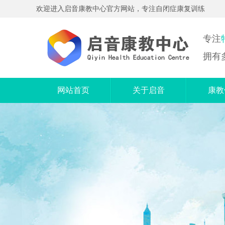
欢迎进入启音康教中心官方网站，专注自闭症康复训练
专注
拥有
网站首页
关于启音
康教
机构简介
个
服务范围
奥尔
中心特色
精
机构优势
电
语