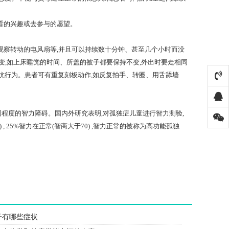
看的兴趣或去参与的愿望。
观察转动的电风扇等,并且可以持续数十分钟、甚至几个小时而没
变,如上床睡觉的时间、所盖的被子都要保持不变,外出时要走相同
抗行为。患者可有重复刻板动作,如反复拍手、转圈、用舌舔墙
同程度的智力障碍。国内外研究表明,对孤独症儿童进行智力测验,
) , 25%智力在正常(智商大于70) ,智力正常的被称为高功能孤独
子有哪些症状