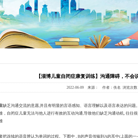
教育
戏课
统合课
自理课
模拟课
【淄博儿童自闭症康复训练】沟通障碍，不会
2022-06-09 来源： 作者：佚名 浏览次数：
听课
童
缺乏沟通交流的意愿,并且有明显的言语感知、语言理解以及语言表达的问题
训练课
自闭症儿童无法与他人进行有效的互动沟通,导致他们缺乏沟通动机, 往往很
难
续的语音辨认为单词的过程。下图中 , B的声音传输到A的耳中(上面的一-个