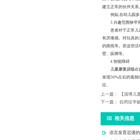
建立正常的伙伴关系
例如,在幼儿园多独
3.兴趣范围狭窄
患者对于正常儿童所
有厌倦感。对玩具的
的路线等。若这些活
壁、跺脚等。
4.智能障碍
儿童康复训练
在
发现50%左右的孤独症
症。
上一篇：
【淄博儿
下一篇：
自闭症学
相关信息
语言发育迟缓的